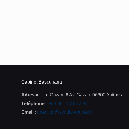
Cabinet Bascunana
Adresse :
Le Gazan, 6 Av. Gazan, 06600 Antibes
Téléphone :
+33 06 11 21 17 91
Email :
direction@syndic-antibes.fr