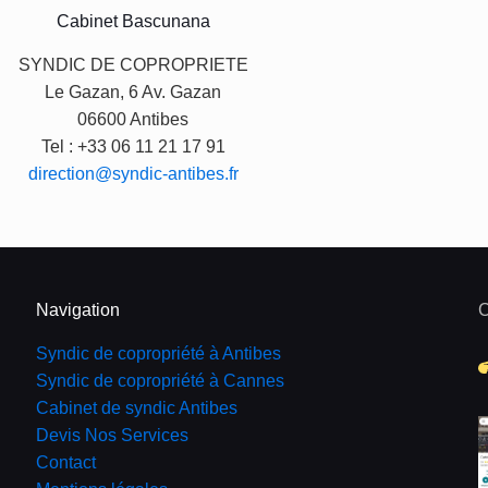
Cabinet Bascunana
SYNDIC DE COPROPRIETE
Le Gazan, 6 Av. Gazan
06600 Antibes
Tel : +33 06 11 21 17 91
direction@syndic-antibes.fr
Navigation
C
Syndic de copropriété à Antibes
Syndic de copropriété à Cannes
Cabinet de syndic Antibes
Devis
Nos Services
Contact