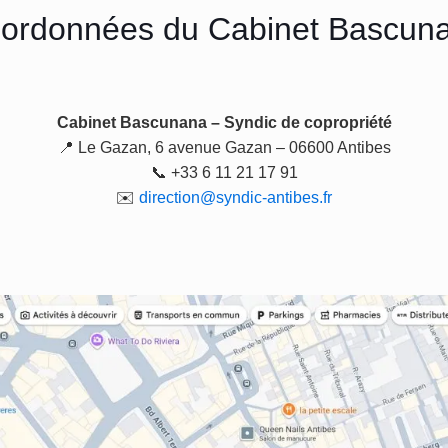
ordonnées du Cabinet Bascun
Cabinet Bascunana – Syndic de copropriété
📍 Le Gazan, 6 avenue Gazan – 06600 Antibes
📞 +33 6 11 21 17 91
✉️
direction@syndic-antibes.fr